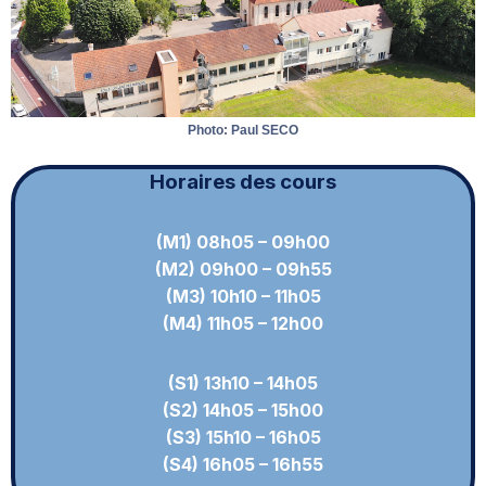
Photo: Paul SECO
Horaires des cours
(M1) 08h05 – 09h00
(M2) 09h00 – 09h55
(M3) 10h10 – 11h0
5
(M4) 11h05 – 12h00
(S1) 13h10 – 14h05
(S2) 14h05 – 15h00
(S3) 15h10 – 16h05
(S4) 16h05 – 16h55