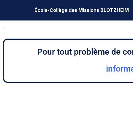
École-Collège des Missions BLOTZHEIM
Aller
au
contenu
Pour tout problème de con
inform